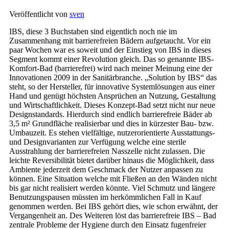
Veröffentlicht von
sven
IBS, diese 3 Buchstaben sind eigentlich noch nie im
Zusammenhang mit barrierefreien Bädern aufgetaucht. Vor ein
paar Wochen war es soweit und der Einstieg von IBS in dieses
Segment kommt einer Revolution gleich. Das so genannte IBS-
Komfort-Bad (barrierefrei) wird nach meiner Meinung eine der
Innovationen 2009 in der Sanitärbranche. „Solution by IBS“ das
steht, so der Hersteller, für innovative Systemlösungen aus einer
Hand und genügt höchsten Ansprüchen an Nutzung, Gestaltung
und Wirtschaftlichkeit. Dieses Konzept-Bad setzt nicht nur neue
Designstandards. Hierdurch sind endlich barrierefreie Bäder ab
3,5 m² Grundfläche realisierbar und dies in kürzester Bau- bzw.
Umbauzeit. Es stehen vielfältige, nutzerorientierte Ausstattungs-
und Designvarianten zur Verfügung welche eine sterile
Ausstrahlung der barrierefreien Nasszelle nicht zulassen. Die
leichte Reversibilität bietet darüber hinaus die Möglichkeit, dass
Ambiente jederzeit dem Geschmack der Nutzer anpassen zu
können. Eine Situation welche mit Fließen an den Wänden nicht
bis gar nicht realisiert werden könnte. Viel Schmutz und längere
Benutzungspausen müssten im herkömmlichen Fall in Kauf
genommen werden. Bei IBS gehört dies, wie schon erwähnt, der
Vergangenheit an. Des Weiteren löst das barrierefreie IBS – Bad
zentrale Probleme der Hygiene durch den Einsatz fugenfreier