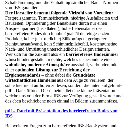
Schalldämmung und die Einhaltung sämtlicher Bau – Normen
von IBS garantiert.
Der Hersteller benennt folgende Vielzahl von Vorteilen:
Festpreisgarantie, Terminsicherheit, niedrige Ausfallzeiten und
Bauzeiten, Optimierung der Bauabläufe durch nur einen
Ansprechpartner (Installateur), hohe Lebensdauer des
barrierefreien Bades durch hohe Qualität der eingesetzten
Produkte, keine (u.a. undichte) Silikonfugen, geringerer
Reinigungsaufwand, kein Schimmelpilzbefall, kostengünstige
Nach- und Umrüstung unterschiedlicher Designvarianten.
Wer sich für die Zukunft also ein
barrierefreies Badezimmer
wünscht oder gestalten möchte, welches insbesondere eine
wohnliche, moderne Atmosphäre
ausstrahlt, verbunden mit
einer
optimalen Lösung zur Erreichung der
Hygienestandards
– ohne dabei die
Grundsätze
wirtschaftlichen Handelns
aus dem Auge zu verlieren, der
sollte hier nicht aufhören zu lesen, sondern die unten aufgeführte
pdf – Datei öffnen. Diese beinhaltet eine kleine Präsentation
welche uns von der Firma IBS zur Verfügung gestellt wurde und
das eben beschriebene noch einmal in Bildern zusammenfasst.
pdf – Datei mit Präsentation des barrierefreien Bades von
IBS
Bei weiteren Fragen zum barrierefreien IBS-Bad-System und