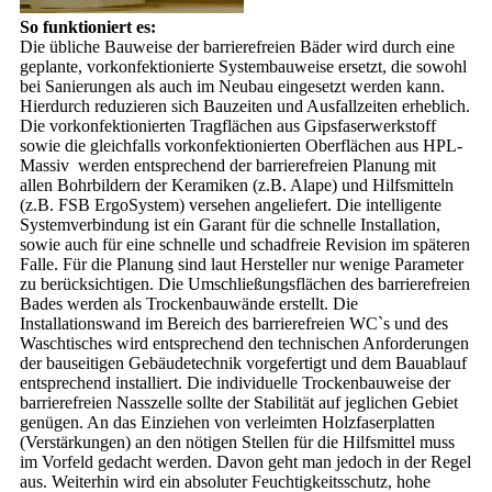
So funktioniert es:
Die übliche Bauweise der barrierefreien Bäder wird durch eine
geplante, vorkonfektionierte Systembauweise ersetzt, die sowohl
bei Sanierungen als auch im Neubau eingesetzt werden kann.
Hierdurch reduzieren sich Bauzeiten und Ausfallzeiten erheblich.
Die vorkonfektionierten Tragflächen aus Gipsfaserwerkstoff
sowie die gleichfalls vorkonfektionierten Oberflächen aus HPL-
Massiv werden entsprechend der barrierefreien Planung mit
allen Bohrbildern der Keramiken (z.B. Alape) und Hilfsmitteln
(z.B. FSB ErgoSystem) versehen angeliefert. Die intelligente
Systemverbindung ist ein Garant für die schnelle Installation,
sowie auch für eine schnelle und schadfreie Revision im späteren
Falle. Für die Planung sind laut Hersteller nur wenige Parameter
zu berücksichtigen. Die Umschließungsflächen des barrierefreien
Bades werden als Trockenbauwände erstellt. Die
Installationswand im Bereich des barrierefreien WC`s und des
Waschtisches wird entsprechend den technischen Anforderungen
der bauseitigen Gebäudetechnik vorgefertigt und dem Bauablauf
entsprechend installiert. Die individuelle Trockenbauweise der
barrierefreien Nasszelle sollte der Stabilität auf jeglichen Gebiet
genügen. An das Einziehen von verleimten Holzfaserplatten
(Verstärkungen) an den nötigen Stellen für die Hilfsmittel muss
im Vorfeld gedacht werden. Davon geht man jedoch in der Regel
aus. Weiterhin wird ein absoluter Feuchtigkeitsschutz, hohe