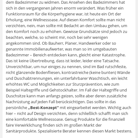
dem Badezimmer zu widmen. Das Ansehen des Badezimmers hat
sich in den vergangenen Jahren enorm verändert. Was früher ein
Funktionsraum für die Körperhygiene war, ist heute ein Ort der
Erholung, eine Wellnessoase. Auf diesen Komfort sollte man nicht
verzichten, nein, man sollte mit Bedacht an den Umbau gehen, um
den Komfort noch zu erhöhen. Gewisse Grundsätze sind jedoch zu
beachten, welche, so scheint mir, noch bei sehr wenigen
angekommen sind. Ob Bauherr, Planer, Handwerker oder so
genannte Immobilienaufwerter, was man so im umgebauten
Badezimmer – Bereich entdecken kann, gleicht einer Katastrophe.
Das ist keine Übertreibung, dass ist leider, leider eine Tatsache.
Unverzichtbar, um nur einiges zu nennen, sind im Bad rutschfeste,
nicht glänzende Bodenfliesen, kontrastreiche (keine bunten) Wände
und Duschabtrennungen, ein unterfahrbarer Waschtisch, ein leicht
erhöhtes WC und Möglichkeiten zur Sturzprävention, wie zum
Beispiel Haltegriffe und Gehstockhalter. Im Fall der Haltegriffe und
Duschsitze kann man anfangs geizen, sollte aber deren zusätzliche
Nachrüstung auf jeden Fall berücksichtigen. Das sollte in das
persönliche
„Best-Konzept“
mit eingearbeitet werden. Wichtig auch
hier – nicht auf Design verzichten, denn schließlich schafft man sich
eine komfortable Wellnessoase. Genug Produkte für die finanziell
faire Verwirklichung finden sich im großen Markt der
Sanitärprodukte. Spezialisierte Berater kennen diesen Markt bestens.