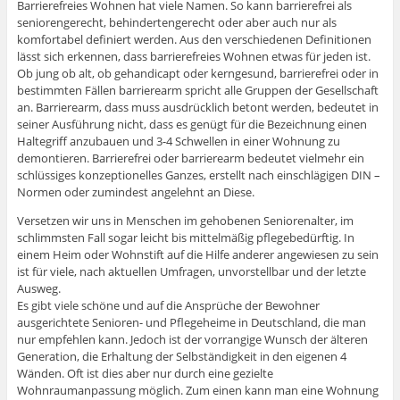
Barrierefreies Wohnen hat viele Namen. So kann barrierefrei als
seniorengerecht, behindertengerecht oder aber auch nur als
komfortabel definiert werden. Aus den verschiedenen Definitionen
lässt sich erkennen, dass barrierefreies Wohnen etwas für jeden ist.
Ob jung ob alt, ob gehandicapt oder kerngesund, barrierefrei oder in
bestimmten Fällen barrierearm spricht alle Gruppen der Gesellschaft
an. Barrierearm, dass muss ausdrücklich betont werden, bedeutet in
seiner Ausführung nicht, dass es genügt für die Bezeichnung einen
Haltegriff anzubauen und 3-4 Schwellen in einer Wohnung zu
demontieren. Barrierefrei oder barrierearm bedeutet vielmehr ein
schlüssiges konzeptionelles Ganzes, erstellt nach einschlägigen DIN –
Normen oder zumindest angelehnt an Diese.
Versetzen wir uns in Menschen im gehobenen Seniorenalter, im
schlimmsten Fall sogar leicht bis mittelmäßig pflegebedürftig. In
einem Heim oder Wohnstift auf die Hilfe anderer angewiesen zu sein
ist für viele, nach aktuellen Umfragen, unvorstellbar und der letzte
Ausweg.
Es gibt viele schöne und auf die Ansprüche der Bewohner
ausgerichtete Senioren- und Pflegeheime in Deutschland, die man
nur empfehlen kann. Jedoch ist der vorrangige Wunsch der älteren
Generation, die Erhaltung der Selbständigkeit in den eigenen 4
Wänden. Oft ist dies aber nur durch eine gezielte
Wohnraumanpassung möglich. Zum einen kann man eine Wohnung