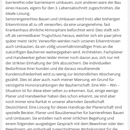
barrierefrei oder barrierearm umbauen, zum anderen wäre der Bau
eines Hauses, eigens für den 3. Lebensabschnitt zugeschnitten, die
ideale Lösung.
Seniorengerechtes Bauen und Umbauen wird trotz aller bisherigen
Erkenntnisse all zu oft verworfen, da eine unangenehme, fast
Krankenhaus ähnliche Atmosphäre befürchtet wird. Dies stellt sich
oft als vermeidbarer Trugschluss heraus, welcher sich ein paar Jahre
später meist rächt. Verworfen werden nach unseren Erkenntnissen
auch Umbauten, da ein völlig unverhältnismäßiger Preis an die
zukünftigen Bauherren weitergegeben wird. Architekten, Fachplaner
und Handwerker gehen leider immer noch davon aus, sich nur mit
der strikten Einhaltung der DIN abzusichern. Die individuellen
Bedürfnisse ihrer Kunden und die daraus resultierende
Kundenzufriedenheit wird zu wenig zur letztendlichen Absicherung
gezählt. Dies ist aber auch, nach meiner Meinung, ein Grund für
verzögerte Honorarzahlungen der Bauherrschaft. Eine Win – Win –
Situation ist für diese eben selten zu erkennen. Gut, einige wenige
Planer und Handwerker haben dies schon erkannt, sie sind aber
noch immer eine Rarität in unserer alternden Gesellschaft
Deutschland. Eine Lösung für dieses Handicap der Planerschaft sind
spezielle Berater, Planer und Bauüberwacher für barrierefreies Bauen
und Umbauen. Sie erstellen nach einer örtlichen Begehung und
einem folgenden ausgiebigen Gespräch mit dem Bewohner oder den
Bewohnern, ein individuell zugeschnittenes Wohnkonzept für die