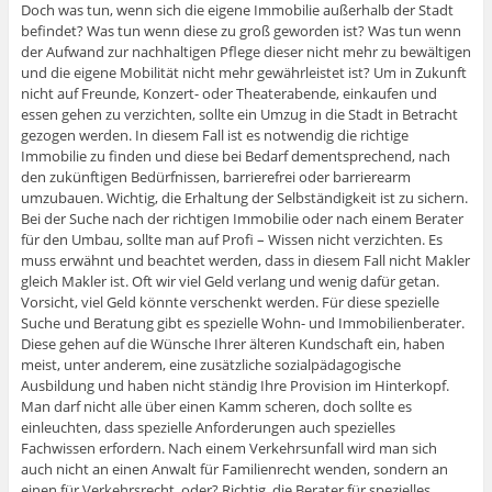
Doch was tun, wenn sich die eigene Immobilie außerhalb der Stadt
befindet? Was tun wenn diese zu groß geworden ist? Was tun wenn
der Aufwand zur nachhaltigen Pflege dieser nicht mehr zu bewältigen
und die eigene Mobilität nicht mehr gewährleistet ist? Um in Zukunft
nicht auf Freunde, Konzert- oder Theaterabende, einkaufen und
essen gehen zu verzichten, sollte ein Umzug in die Stadt in Betracht
gezogen werden. In diesem Fall ist es notwendig die richtige
Immobilie zu finden und diese bei Bedarf dementsprechend, nach
den zukünftigen Bedürfnissen, barrierefrei oder barrierearm
umzubauen. Wichtig, die Erhaltung der Selbständigkeit ist zu sichern.
Bei der Suche nach der richtigen Immobilie oder nach einem Berater
für den Umbau, sollte man auf Profi – Wissen nicht verzichten. Es
muss erwähnt und beachtet werden, dass in diesem Fall nicht Makler
gleich Makler ist. Oft wir viel Geld verlang und wenig dafür getan.
Vorsicht, viel Geld könnte verschenkt werden. Für diese spezielle
Suche und Beratung gibt es spezielle Wohn- und Immobilienberater.
Diese gehen auf die Wünsche Ihrer älteren Kundschaft ein, haben
meist, unter anderem, eine zusätzliche sozialpädagogische
Ausbildung und haben nicht ständig Ihre Provision im Hinterkopf.
Man darf nicht alle über einen Kamm scheren, doch sollte es
einleuchten, dass spezielle Anforderungen auch spezielles
Fachwissen erfordern. Nach einem Verkehrsunfall wird man sich
auch nicht an einen Anwalt für Familienrecht wenden, sondern an
einen für Verkehrsrecht, oder? Richtig, die Berater für spezielles