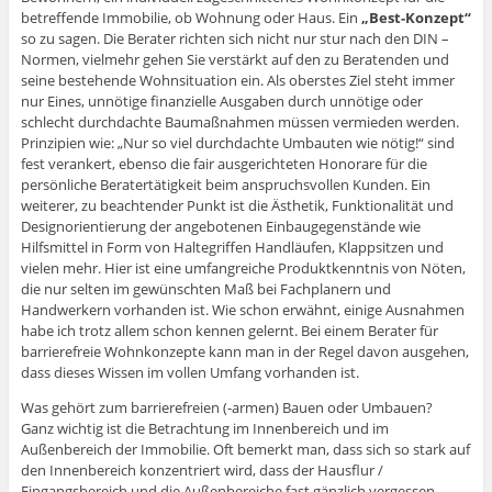
betreffende Immobilie, ob Wohnung oder Haus. Ein
„Best-Konzept“
so zu sagen. Die Berater richten sich nicht nur stur nach den DIN –
Normen, vielmehr gehen Sie verstärkt auf den zu Beratenden und
seine bestehende Wohnsituation ein. Als oberstes Ziel steht immer
nur Eines, unnötige finanzielle Ausgaben durch unnötige oder
schlecht durchdachte Baumaßnahmen müssen vermieden werden.
Prinzipien wie: „Nur so viel durchdachte Umbauten wie nötig!“ sind
fest verankert, ebenso die fair ausgerichteten Honorare für die
persönliche Beratertätigkeit beim anspruchsvollen Kunden. Ein
weiterer, zu beachtender Punkt ist die Ästhetik, Funktionalität und
Designorientierung der angebotenen Einbaugegenstände wie
Hilfsmittel in Form von Haltegriffen Handläufen, Klappsitzen und
vielen mehr. Hier ist eine umfangreiche Produktkenntnis von Nöten,
die nur selten im gewünschten Maß bei Fachplanern und
Handwerkern vorhanden ist. Wie schon erwähnt, einige Ausnahmen
habe ich trotz allem schon kennen gelernt. Bei einem Berater für
barrierefreie Wohnkonzepte kann man in der Regel davon ausgehen,
dass dieses Wissen im vollen Umfang vorhanden ist.
Was gehört zum barrierefreien (-armen) Bauen oder Umbauen?
Ganz wichtig ist die Betrachtung im Innenbereich und im
Außenbereich der Immobilie. Oft bemerkt man, dass sich so stark auf
den Innenbereich konzentriert wird, dass der Hausflur /
Eingangsbereich und die Außenbereiche fast gänzlich vergessen