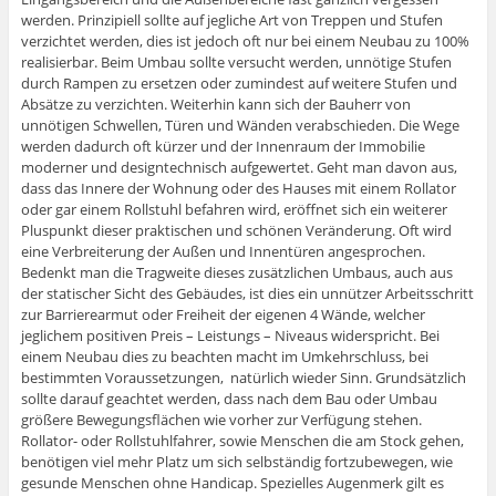
werden. Prinzipiell sollte auf jegliche Art von Treppen und Stufen
verzichtet werden, dies ist jedoch oft nur bei einem Neubau zu 100%
realisierbar. Beim Umbau sollte versucht werden, unnötige Stufen
durch Rampen zu ersetzen oder zumindest auf weitere Stufen und
Absätze zu verzichten. Weiterhin kann sich der Bauherr von
unnötigen Schwellen, Türen und Wänden verabschieden. Die Wege
werden dadurch oft kürzer und der Innenraum der Immobilie
moderner und designtechnisch aufgewertet. Geht man davon aus,
dass das Innere der Wohnung oder des Hauses mit einem Rollator
oder gar einem Rollstuhl befahren wird, eröffnet sich ein weiterer
Pluspunkt dieser praktischen und schönen Veränderung. Oft wird
eine Verbreiterung der Außen und Innentüren angesprochen.
Bedenkt man die Tragweite dieses zusätzlichen Umbaus, auch aus
der statischer Sicht des Gebäudes, ist dies ein unnützer Arbeitsschritt
zur Barrierearmut oder Freiheit der eigenen 4 Wände, welcher
jeglichem positiven Preis – Leistungs – Niveaus widerspricht. Bei
einem Neubau dies zu beachten macht im Umkehrschluss, bei
bestimmten Voraussetzungen, natürlich wieder Sinn. Grundsätzlich
sollte darauf geachtet werden, dass nach dem Bau oder Umbau
größere Bewegungsflächen wie vorher zur Verfügung stehen.
Rollator- oder Rollstuhlfahrer, sowie Menschen die am Stock gehen,
benötigen viel mehr Platz um sich selbständig fortzubewegen, wie
gesunde Menschen ohne Handicap. Spezielles Augenmerk gilt es