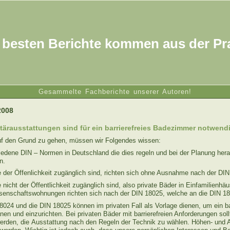
 besten Berichte kommen aus der Pr
Gesammelte Fachberichte unserer Autoren!
2008
tärausstattungen sind für ein barrierefreies Badezimmer notwend
uf den Grund zu gehen, müssen wir Folgendes wissen:
hiedene DIN – Normen in Deutschland die dies regeln und bei der Planung he
n.
e der Öffenlichkeit zugänglich sind, richten sich ohne Ausnahme nach der DI
 nicht der Öffentlichkeit zugänglich sind, also private Bäder in Einfamilienhä
senschaftswohnungen richten sich nach der DIN 18025, welche an die DIN 180
8024 und die DIN 18025 können im privaten Fall als Vorlage dienen, um ein ba
en und einzurichten. Bei privaten Bäder mit barrierefreien Anforderungen sol
erden, die Ausstattung nach den Regeln der Technik zu wählen. Höhen- und