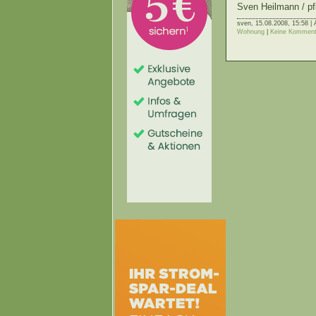
Sven Heilmann / pf
sven,
15.08.2008, 15:58 | 
Wohnung
|
Keine Komment