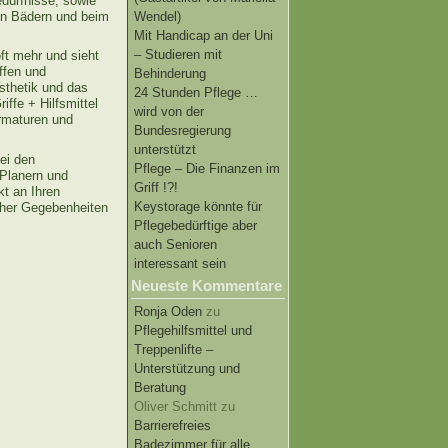
edürfnisse, sowie
ten Bädern und beim
Wendel)
Mit Handicap an der Uni
– Studieren mit
ft mehr und sieht
ffen und
Behinderung
Ästhetik und das
24 Stunden Pflege …
ffe + Hilfsmittel
wird von der
rmaturen und
Bundesregierung
unterstützt
ei den
Pflege – Die Finanzen im
Planern und
Griff !?!
t an Ihren
Keystorage könnte für
cher Gegebenheiten
Pflegebedürftige aber
auch Senioren
interessant sein
Neueste Kommentare
Ronja Oden
zu
Pflegehilfsmittel und
Treppenlifte –
Unterstützung und
Beratung
Oliver Schmitt
zu
Barrierefreies
Badezimmer für alle