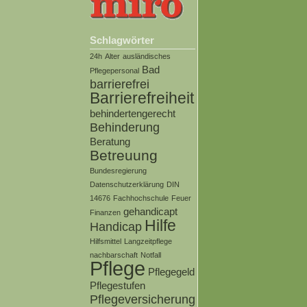
Schlagwörter
24h
Alter
ausländisches
Bad
Pflegepersonal
barrierefrei
Barrierefreiheit
behindertengerecht
Behinderung
Beratung
Betreuung
Bundesregierung
Datenschutzerklärung
DIN
14676
Fachhochschule
Feuer
gehandicapt
Finanzen
Hilfe
Handicap
Hilfsmittel
Langzeitpflege
nachbarschaft
Notfall
Pflege
Pflegegeld
Pflegestufen
Pflegeversicherung