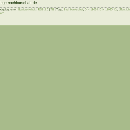
lege-nachbarschaft.de
Abgelegt unter:
Barrierefreiheit
|
RSS 2.0
|
TB
| Tags:
Bad
,
barrierefrei
,
DIN 18024
,
DIN 18025
,
LV
,
öffentlich
are