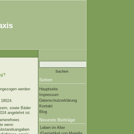
axis
Suchen
nach:
ig?
Seiten
rangezogen werden
Hauptseite
Impressum
Datenschutzerklärung
N 18024.
Kontakt
usern, sowie Bäder
Blog
24 angelehnt ist.
Neueste Beiträge
rrierefreies
lte wenn
Leben im Alter
 Abstandsangaben
(Gastartikel von Mariella