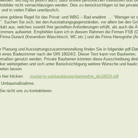
n werden. Wichtig ist jedoch auch, dass unsere persönlichen Interessen und B
tsbilder nicht vernachlässigen werden. Dies zu berücksichtigen ist bei priva
nd in vielen Fällen unerlässlich.
ei eine goldene Regel für das Privat -und WBG – Bad erwähnt … “Weniger ist o
s”. Suchen Sie sich, bei den Ausstattungsgegenständen, vor allem bei den Gri
odukt aus, welches sowohl Ihre gestellten Anforderungen erfüllt, als auch die 
immers aufwertet. Empfehlen kann ich in diesem Rahmen die Firmen FSB (Gri
e Firma Duravit (Keramiken Waschtisch, WC etc.) und die Firma Hansgrohe (A
zur Planung und Ausstattungszusammenstellung finden Sie in folgender pdf-Dat
 eines Badezimmer nach der DIN 18024/2. Dieser Text kann von Bauherren, 
ermaßen genutzt werden. Private Bauherren könnten diese Ausschreibung direk
er weitergeben und sich unter Berücksichtigung weitere Wünsche und bauli
eiten lassen.
tte hier klicken:
muster-lv-sanitarplanung-barrierefrei_din18024.pdf
hrer Umbaumaßnahme.
Sie nicht uns zu kontaktieren.