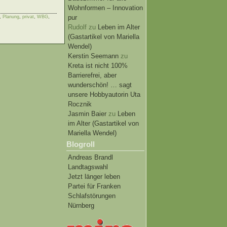
Wohnformen – Innovation
pur
,
Planung
,
privat
,
WBG
,
Rudolf
zu
Leben im Alter
(Gastartikel von Mariella
Wendel)
Kerstin Seemann
zu
Kreta ist nicht 100%
Barrierefrei, aber
wunderschön! … sagt
unsere Hobbyautorin Uta
Rocznik
Jasmin Baier
zu
Leben
im Alter (Gastartikel von
Mariella Wendel)
Blogroll
Andreas Brandl
Landtagswahl
Jetzt länger leben
Partei für Franken
Schlafstörungen
Nürnberg