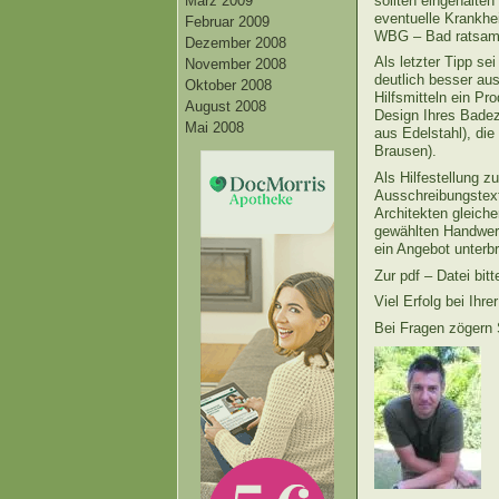
sollten eingehalte
März 2009
eventuelle Krankhei
Februar 2009
WBG – Bad ratsam u
Dezember 2008
Als letzter Tipp s
November 2008
deutlich besser au
Oktober 2008
Hilfsmitteln ein Pr
August 2008
Design Ihres Badez
Mai 2008
aus Edelstahl), di
Brausen).
Als Hilfestellung 
Ausschreibungstext
Architekten gleich
gewählten Handwerk
ein Angebot unterbr
Zur pdf – Datei bi
Viel Erfolg bei I
Bei Fragen zögern 