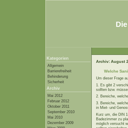
Die
Kategorien
Archiv: August 
Allgemein
Barrierefreiheit
Welche Sani
Behinderung
Um dieser Frage a
Sicherheit
1. Es gibt 2 versc
Archiv
sollten bzw. müsse
Mai 2012
2. Bereiche, welch
Februar 2012
3. Bereiche, welche
Oktober 2011
in Miet- und Genos
September 2010
Kurz um, die DIN 1
Mai 2010
Badezimmer zu plan
Dezember 2009
möglich versucht w