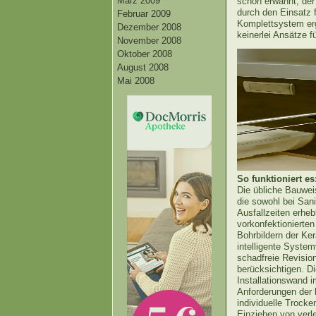
März 2009
schon erwähnt, der
durch den Einsatz 
Februar 2009
Komplettsystem erg
Dezember 2008
keinerlei Ansätze f
November 2008
Oktober 2008
August 2008
Mai 2008
So funktioniert es
Die übliche Bauweis
die sowohl bei San
Ausfallzeiten erheb
vorkonfektionierte
Bohrbildern der Ke
intelligente System
schadfreie Revision
berücksichtigen. D
Installationswand 
Anforderungen der 
individuelle Trocke
Einziehen von verle