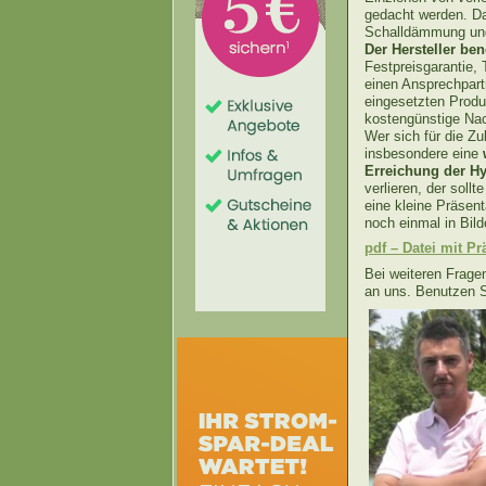
gedacht werden. Da
Schalldämmung und 
Der Hersteller ben
Festpreisgarantie, 
einen Ansprechpartn
eingesetzten Produk
kostengünstige Nac
Wer sich für die Zu
insbesondere eine
Erreichung der H
verlieren, der soll
eine kleine Präsen
noch einmal in Bil
pdf – Datei mit P
Bei weiteren Frage
an uns. Benutzen S