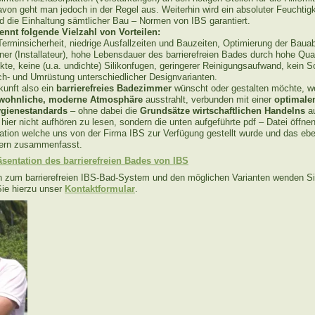
von geht man jedoch in der Regel aus. Weiterhin wird ein absoluter Feuchtig
die Einhaltung sämtlicher Bau – Normen von IBS garantiert.
ennt folgende Vielzahl von Vorteilen:
Terminsicherheit, niedrige Ausfallzeiten und Bauzeiten, Optimierung der Baua
er (Installateur), hohe Lebensdauer des barrierefreien Bades durch hohe Qual
te, keine (u.a. undichte) Silikonfugen, geringerer Reinigungsaufwand, kein S
h- und Umrüstung unterschiedlicher Designvarianten.
kunft also ein
barrierefreies Badezimmer
wünscht oder gestalten möchte, w
wohnliche, moderne Atmosphäre
ausstrahlt, verbunden mit einer
optimale
ygienestandards
– ohne dabei die
Grundsätze wirtschaftlichen Handelns
au
te hier nicht aufhören zu lesen, sondern die unten aufgeführte pdf – Datei öffne
tation welche uns von der Firma IBS zur Verfügung gestellt wurde und das eb
dern zusammenfasst.
räsentation des barrierefreien Bades von IBS
n zum barrierefreien IBS-Bad-System und den möglichen Varianten wenden Sie 
ie hierzu unser
Kontaktformular
.