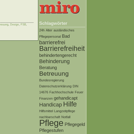
Schlagwörter
reuung
,
Design
,
FSB
,
24h
Alter
ausländisches
Bad
Pflegepersonal
barrierefrei
Barrierefreiheit
behindertengerecht
Behinderung
Beratung
Betreuung
Bundesregierung
Datenschutzerklärung
DIN
14676
Fachhochschule
Feuer
gehandicapt
Finanzen
Hilfe
Handicap
Hilfsmittel
Langzeitpflege
nachbarschaft
Notfall
Pflege
Pflegegeld
Pflegestufen