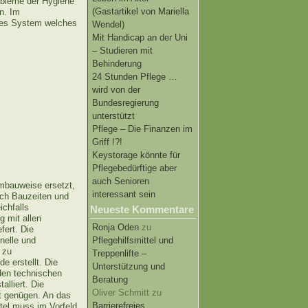
robleme der Hygiene
(Gastartikel von Mariella
n. Im
ftes System welches
Wendel)
Mit Handicap an der Uni
– Studieren mit
Behinderung
24 Stunden Pflege …
wird von der
Bundesregierung
unterstützt
Pflege – Die Finanzen im
Griff !?!
Keystorage könnte für
Pflegebedürftige aber
auch Senioren
embauweise ersetzt,
interessant sein
ich Bauzeiten und
ichfalls
Neueste Kommentare
 mit allen
Ronja Oden
zu
fert. Die
hnelle und
Pflegehilfsmittel und
 zu
Treppenlifte –
 erstellt. Die
Unterstützung und
den technischen
Beratung
lliert. Die
Oliver Schmitt
zu
iet genügen. An das
Barrierefreies
ttel muss im Vorfeld