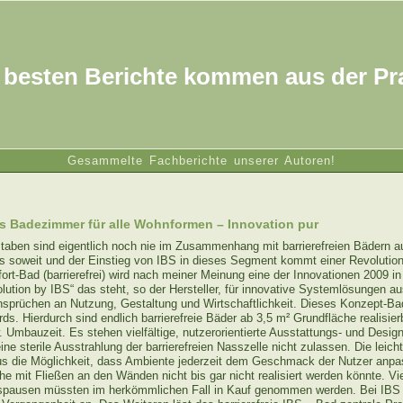
 besten Berichte kommen aus der Pr
Gesammelte Fachberichte unserer Autoren!
ies Badezimmer für alle Wohnformen – Innovation pur
taben sind eigentlich noch nie im Zusammenhang mit barrierefreien Bädern au
 soweit und der Einstieg von IBS in dieses Segment kommt einer Revolution
rt-Bad (barrierefrei) wird nach meiner Meinung eine der Innovationen 2009 in
lution by IBS“ das steht, so der Hersteller, für innovative Systemlösungen a
sprüchen an Nutzung, Gestaltung und Wirtschaftlichkeit. Dieses Konzept-Bad
s. Hierdurch sind endlich barrierefreie Bäder ab 3,5 m² Grundfläche realisier
 Umbauzeit. Es stehen vielfältige, nutzerorientierte Ausstattungs- und Desig
ne sterile Ausstrahlung der barrierefreien Nasszelle nicht zulassen. Die leicht
aus die Möglichkeit, dass Ambiente jederzeit dem Geschmack der Nutzer anp
he mit Fließen an den Wänden nicht bis gar nicht realisiert werden könnte. V
spausen müssten im herkömmlichen Fall in Kauf genommen werden. Bei IBS g