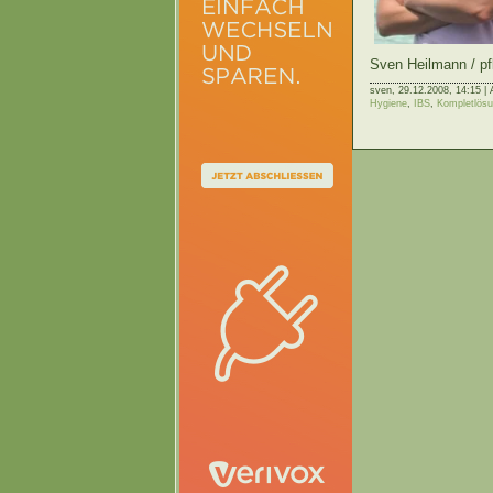
Sven Heilmann / pf
sven,
29.12.2008, 14:15 | 
Hygiene
,
IBS
,
Kompletlös