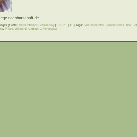
lege-nachbarschaft.de
Abgelegt unter:
Barrierefreiheit
,
Behinderung
|
RSS 2.0
|
TB
| Tags:
Bad
,
barrierefrei
,
Barrierefreiheit
,
Bau
,
Bet
ung
,
Pflege
,
silikonfrei
,
Umbau
|
1 Kommentar