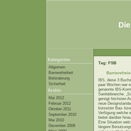
Die
Kategorien
Tag: FSB
Allgemein
Barrierefreiheit
Barrierefre
Behinderung
IBS, diese 3 Buchs
Sicherheit
paar Wochen war es
genannte IBS-Komfo
Archiv
Sanitärbranche. „So
Mai 2012
genügt höchsten An
neue Designstandard
Februar 2012
kürzester Bau- bzw.
Oktober 2011
Verfügung welche ei
September 2010
bietet darüber hin
Mai 2010
Eine Situation welc
Dezember 2009
längere Benutzung