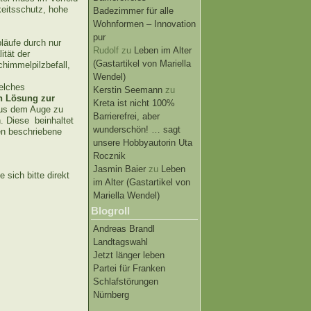
keitsschutz, hohe
Badezimmer für alle
Wohnformen – Innovation
pur
bläufe durch nur
Rudolf
zu
Leben im Alter
ität der
(Gastartikel von Mariella
chimmelpilzbefall,
Wendel)
elches
Kerstin Seemann
zu
n Lösung zur
Kreta ist nicht 100%
s dem Auge zu
Barrierefrei, aber
n. Diese beinhaltet
wunderschön! … sagt
en beschriebene
unsere Hobbyautorin Uta
Rocznik
Jasmin Baier
zu
Leben
sich bitte direkt
im Alter (Gastartikel von
Mariella Wendel)
Blogroll
Andreas Brandl
Landtagswahl
Jetzt länger leben
Partei für Franken
Schlafstörungen
Nürnberg