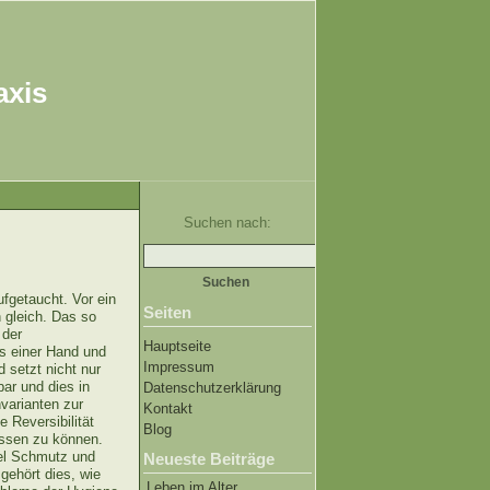
axis
Suchen nach:
fgetaucht. Vor ein
Seiten
 gleich. Das so
 der
Hauptseite
us einer Hand und
Impressum
 setzt nicht nur
bar und dies in
Datenschutzerklärung
nvarianten zur
Kontakt
e Reversibilität
Blog
assen zu können.
iel Schmutz und
Neueste Beiträge
ehört dies, wie
Leben im Alter