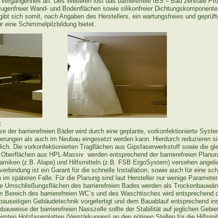
 Vergangenheit an. Des Weiteren löst das barrierefreie IBS – Bad zentrale P
fugenfreier Wand- und Bodenflächen sowie silikonfreier Dichtungskomponente
ibt sich somit, nach Angaben des Herstellers, ein wartungsfreies und geprü
ür eine Schimmelpilzbildung bietet.
:
e der barrierefreien Bäder wird durch eine geplante, vorkonfektionierte Syst
ierungen als auch im Neubau eingesetzt werden kann. Hierdurch reduzieren s
lich. Die vorkonfektionierten Tragflächen aus Gipsfaserwerkstoff sowie die gle
n Oberflächen aus HPL-Massiv werden entsprechend der barrierefreien Planung
ramiken (z.B. Alape) und Hilfsmitteln (z.B. FSB ErgoSystem) versehen angelie
verbindung ist ein Garant für die schnelle Installation, sowie auch für eine sc
 im späteren Falle. Für die Planung sind laut Hersteller nur wenige Parameter
ie Umschließungsflächen des barrierefreien Bades werden als Trockenbauwände
im Bereich des barrierefreien WC`s und des Waschtisches wird entsprechend 
bauseitigen Gebäudetechnik vorgefertigt und dem Bauablauf entsprechend insta
nbauweise der barrierefreien Nasszelle sollte der Stabilität auf jeglichen Geb
imten Holzfaserplatten (Verstärkungen) an den nötigen Stellen für die Hilfsmi